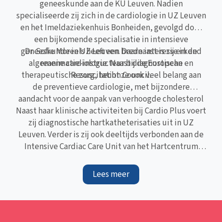
geneeskunde aan de
KU Leuven
. Nadien
specialiseerde zij zich in de cardiologie in
UZ Leuven
en het
Imeldaziekenhuis Bonheiden
, gevolgd door
een bijkomende specialisatie in intensieve
Oo
N
geneeskunde in
Dr. Sofie Moreels heeft een brede interesse in de
UZ Leuven
. Daarnaast is zij erkend
h
algemene cardiologie. Naast diagnostische en
reanimatie-instructeur bij de
European
h
therapeutische zorg, hecht ze ook veel belang aan
Resuscitation Council
.
de preventieve cardiologie, met bijzondere
aandacht voor de aanpak van verhoogde cholesterol
Naast haar klinische activiteiten bij Cardio Plus voert
zij diagnostische hartkatheterisaties uit in
UZ
Leuven
. Verder is zij ook deeltijds verbonden aan de
Intensive Cardiac Care Unit van het Hartcentrum
Hasselt binnen het
Jessa Ziekenhuis
.
Lees meer